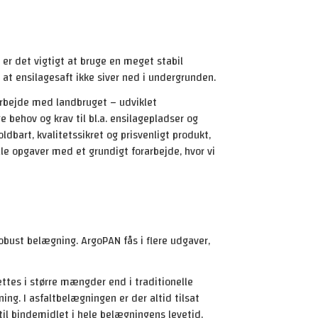
 er det vigtigt at bruge en meget stabil
 at ensilagesaft ikke siver ned i undergrunden.
marbejde med landbruget – udviklet
 behov og krav til bl.a. ensilagepladser og
FÅ ET TILBUD PÅ ASFALTARBEJDE
ldbart, kvalitetssikret og prisvenligt produkt,
alle opgaver med et grundigt forarbejde, hvor vi
robust belægning. ArgoPAN fås i flere udgaver,
ttes i større mængder end i traditionelle
g. I asfaltbelægningen er der altid tilsat
til bindemidlet i hele belægningens levetid.