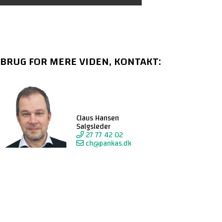
BRUG FOR MERE VIDEN, KONTAKT:
e
Claus Hansen
Salgsleder
27 77 42 02
ch@pankas.dk