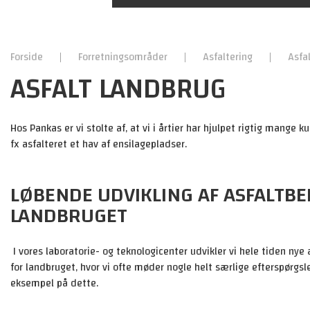
Slidlag
Vedligeholdelse af veje
Forside
|
Forretningsområder
|
Asfaltering
|
Asfa
Støjreducerende slidlag
ASFALT LANDBRUG
Bærelag
Specialprodukter
Pankas teknologier
Hos Pankas er vi stolte af, at vi i årtier har hjulpet rigtig mange 
fx asfalteret et hav af ensilagepladser.
Bitustabil
LØBENDE UDVIKLING AF ASFALTBE
BituStabil 0/16
LANDBRUGET
BituStabil 0/32
I vores laboratorie- og teknologicenter udvikler vi hele tiden nye
for landbruget, hvor vi ofte møder nogle helt særlige efterspørgsle
eksempel på dette.