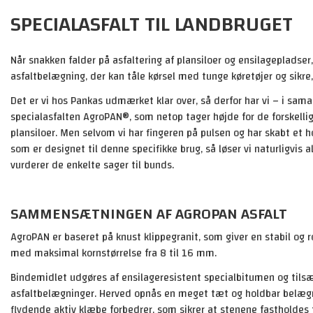
SPECIALASFALT TIL LANDBRUGET
Når snakken falder på asfaltering af plansiloer og ensilagepladser,
asfaltbelægning, der kan tåle kørsel med tunge køretøjer og sikre,
Det er vi hos Pankas udmærket klar over, så derfor har vi – i sa
specialasfalten AgroPAN®, som netop tager højde for de forskellige
plansiloer. Men selvom vi har fingeren på pulsen og har skabt et ho
som er designet til denne specifikke brug, så løser vi naturligvis 
vurderer de enkelte sager til bunds.
SAMMENSÆTNINGEN AF AGROPAN ASFALT
AgroPAN er baseret på knust klippegranit, som giver en stabil og 
med maksimal kornstørrelse fra 8 til 16 mm.
Bindemidlet udgøres af ensilageresistent specialbitumen og tilsæ
asfaltbelægninger. Herved opnås en meget tæt og holdbar belægnin
flydende aktiv klæbe forbedrer, som sikrer at stenene fastholdes 