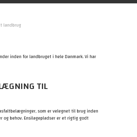
Kan asfalt genbruges?
Hvor lang er asfaltens levetid?
lt landbrug
Skal asfalten vedligeholdes?
Hvordan reparerer man revner i
asfalten?
Hvornår må man køre på den ny
asfalt?
kunder inden for landbruget i hele Danmark. Vi har
LÆGNING TIL
 asfaltbelægninger, som er velegnet til brug inden
r og behov. Ensilagepladser er et rigtig godt