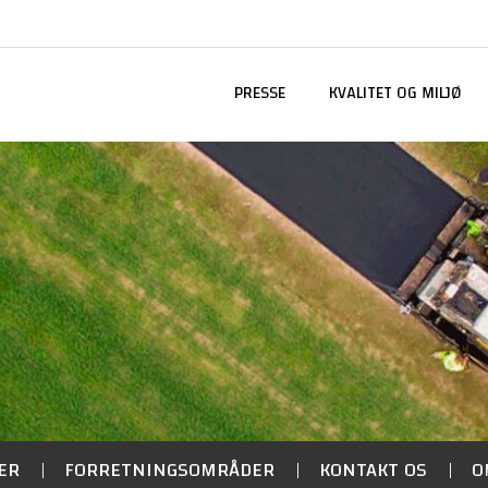
PRESSE
KVALITET OG MILJØ
ER
FORRETNINGSOMRÅDER
KONTAKT OS
O
|
|
|
Spørgsmål og Svar