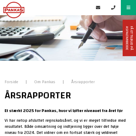
F
Å
E
T
T
I
L
B
U
D
P
Å
A
S
F
A
L
T
A
R
B
E
J
D
E
Forside
|
Om Pankas
|
Årsrapporter
ÅRSRAPPORTER
Et stærkt 2025 for Pankas, hvor vi løfter niveauet fra året før
Vi har netop afsluttet regnskabsåret, og vi er meget tilfredse med
resultatet. Både omsætning og indtjening ligger over det høje
niveau fra 2024. Det vidner om en fortsat stærk og veldrevet