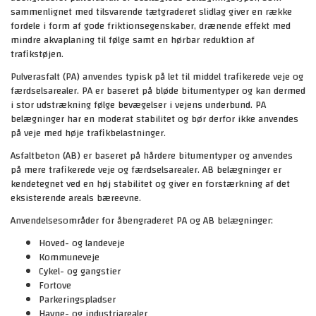
sammenlignet med tilsvarende tætgraderet slidlag giver en række
fordele i form af gode friktionsegenskaber, drænende effekt med
mindre akvaplaning til følge samt en hørbar reduktion af
trafikstøjen.
Pulverasfalt (PA) anvendes typisk på let til middel trafikerede veje og
færdselsarealer. PA er baseret på bløde bitumentyper og kan dermed
i stor udstrækning følge bevægelser i vejens underbund. PA
belægninger har en moderat stabilitet og bør derfor ikke anvendes
på veje med høje trafikbelastninger.
Asfaltbeton (AB) er baseret på hårdere bitumentyper og anvendes
på mere trafikerede veje og færdselsarealer. AB belægninger er
kendetegnet ved en høj stabilitet og giver en forstærkning af det
eksisterende areals bæreevne.
Anvendelsesområder for åbengraderet PA og AB belægninger:
Hoved- og landeveje
Kommuneveje
Cykel- og gangstier
Fortove
Parkeringspladser
Havne- og industriarealer