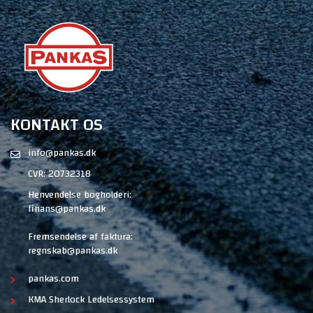
KONTAKT OS
info@pankas.dk
CVR: 20732318
Henvendelse bogholderi:
finans@pankas.dk
Fremsendelse af faktura:
regnskab@pankas.dk
pankas.com
KMA Sherlock Ledelsessystem