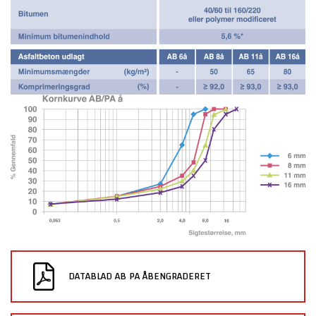
FÅ ET TILBUD PÅ ASFALTARBEJDE
DATABLAD AB PA ÅBENGRADERET