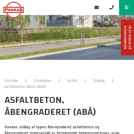
F
Å
E
T
T
I
L
B
U
D
P
Å
A
S
F
A
L
T
A
R
B
E
J
D
E
Forside
|
Produkter
|
Asfalt
|
Slidlag
|
Asfaltbeton åben (ABå)
ASFALTBETON,
ÅBENGRADERET (ABÅ)
Pankas slidlag af typen åbengraderet asfaltbeton og
åbengraderet
pulverasfalt
er beslægtede belægningstyper, som