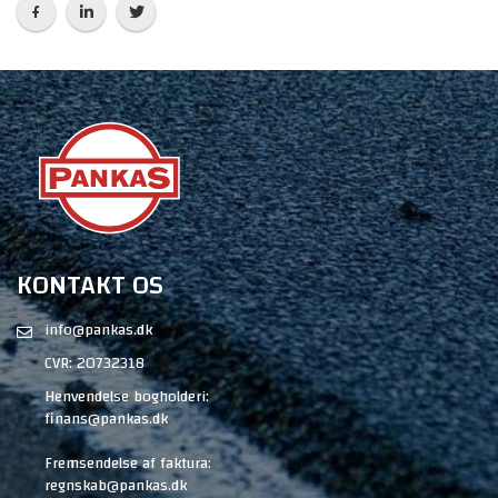
KONTAKT OS
info@pankas.dk
CVR: 20732318
Henvendelse bogholderi:
finans@pankas.dk
Fremsendelse af faktura:
regnskab@pankas.dk