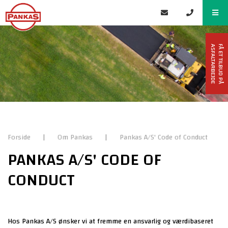
F
Å
E
T
T
I
L
B
U
D
P
Å
A
S
F
A
L
T
A
R
B
E
J
D
E
Forside
|
Om Pankas
|
Pankas A/S' Code of Conduct
PANKAS A/S' CODE OF
CONDUCT
Hos Pankas A/S ønsker vi at fremme en ansvarlig og værdibaseret