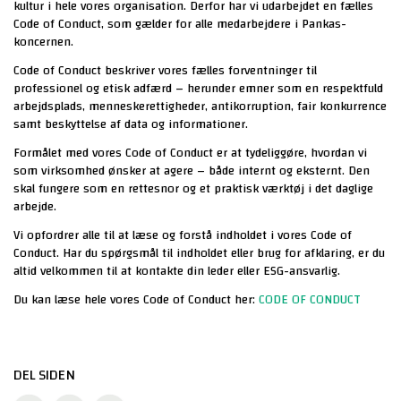
kultur i hele vores organisation. Derfor har vi udarbejdet en fælles
Code of Conduct, som gælder for alle medarbejdere i Pankas-
koncernen.
Code of Conduct beskriver vores fælles forventninger til
professionel og etisk adfærd – herunder emner som en respektfuld
arbejdsplads, menneskerettigheder, antikorruption, fair konkurrence
samt beskyttelse af data og informationer.
Formålet med vores Code of Conduct er at tydeliggøre, hvordan vi
som virksomhed ønsker at agere – både internt og eksternt. Den
skal fungere som en rettesnor og et praktisk værktøj i det daglige
arbejde.
Vi opfordrer alle til at læse og forstå indholdet i vores Code of
Conduct. Har du spørgsmål til indholdet eller brug for afklaring, er du
altid velkommen til at kontakte din leder eller ESG-ansvarlig.
FÅ ET TILBUD PÅ ASFALTARBEJDE
Du kan læse hele vores Code of Conduct her:
CODE OF CONDUCT
DEL SIDEN